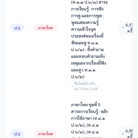
(ท ๑.๑ ป.๖/๓) สาระ
การเรียนรู้ : การฟัง
การดู และการพูด :
พูดแสดงความรู้
6,971
ป.6
ภาษาไทย
ความเข้าใจจุด
ครั้ง
ประสงค์ของเรื่องที่
ฟังและดู ท ๓.๑
ป.๖/๑) : ตั้งคําถาม
และตอบคําถามเชิง
เหตุผลจากเรื่องที่ฟัง
และดู ( ท ๓.๑
ป.๖/๒)
ชื่อไฟล์อ้างอิง:
p6.2.thai.2.pdf
ภาษาไทย ชุดที่ 5
สาระการเรียนรู้ : หลัก
การใช้ภาษา (ท ๔.๑
ป.๖/๒), (ท ๔.๑
6,899
ป.๖/๓), (ท ๔.๑
ป.6
ภาษาไทย
ครั้ง