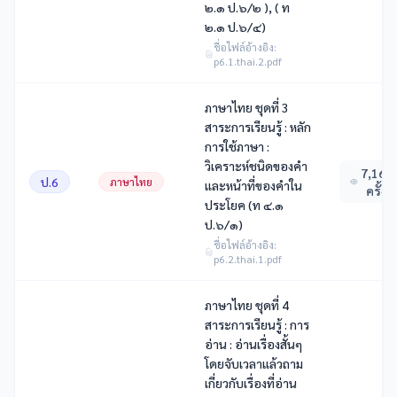
๒.๑ ป.๖/๒ ), ( ท
๒.๑ ป.๖/๔)
ชื่อไฟล์อ้างอิง:
p6.1.thai.2.pdf
ภาษาไทย ชุดที่ 3
สาระการเรียนรู้ : หลัก
การใช้ภาษา :
วิเคราะห์ชนิดของคํา
7,163
ป.6
ภาษาไทย
และหน้าที่ของคําใน
ครั้ง
ประโยค (ท ๔.๑
ป.๖/๑)
ชื่อไฟล์อ้างอิง:
p6.2.thai.1.pdf
ภาษาไทย ชุดที่ 4
สาระการเรียนรู้ : การ
อ่าน : อ่านเรื่องสั้นๆ
โดยจับเวลาแล้วถาม
เกี่ยวกับเรื่องที่อ่าน